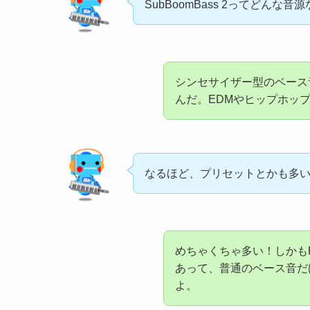
SubBoomBass 2ってどんな
シンセサイザー型のベース
んだ。EDMやヒップホッ
なるほど、プリセットとかも多
めちゃくちゃ多い！しかもKa
あって、普通のベース音だ
よ。