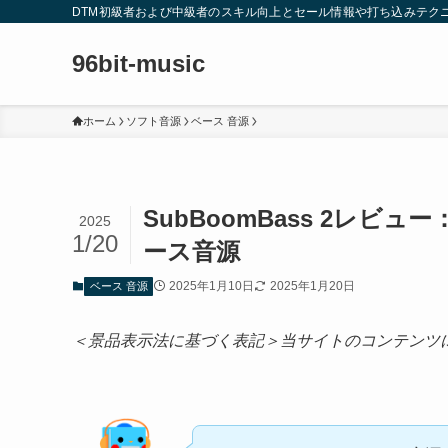
DTM初級者および中級者のスキル向上とセール情報や打ち込みテク
96bit-music
ホーム
ソフト音源
ベース 音源
SubBoomBass 2レ
2025
1/20
ース音源
2025年1月10日
2025年1月20日
ベース 音源
＜景品表示法に基づく表記＞当サイトのコンテンツ