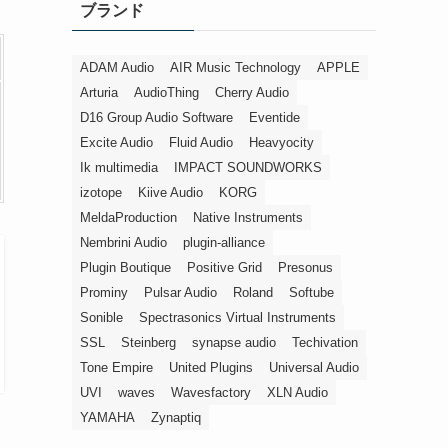
ブランド
ー
ADAM Audio
AIR Music Technology
APPLE
Arturia
AudioThing
Cherry Audio
D16 Group Audio Software
Eventide
Excite Audio
Fluid Audio
Heavyocity
Ik multimedia
IMPACT SOUNDWORKS
izotope
Kiive Audio
KORG
MeldaProduction
Native Instruments
Nembrini Audio
plugin-alliance
Plugin Boutique
Positive Grid
Presonus
Prominy
Pulsar Audio
Roland
Softube
Sonible
Spectrasonics Virtual Instruments
SSL
Steinberg
synapse audio
Techivation
Tone Empire
United Plugins
Universal Audio
UVI
waves
Wavesfactory
XLN Audio
YAMAHA
Zynaptiq