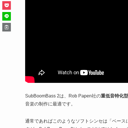
SubBoomBass 2は、Rob Papen社の
重低音特化
音楽の制作に最適です。
通常であればこのようなソフトシンセは「ベース