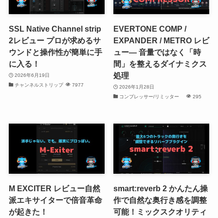
SSL Native Channel strip
EVERTONE COMP /
2レビュー プロが求めるサ
EXPANDER / METRO レビ
ウンドと操作性が簡単に手
ュー― 音量ではなく「時
に入る！
間」を整えるダイナミクス
処理
2026年6月19日
チャンネルストリップ
7977
2026年1月28日
コンプレッサー/リミッター
295
M EXCITER レビュー自然
smart:reverb 2 かんたん操
派エキサイターで倍音革命
作で自然な奥行き感を調整
が起きた！
可能！ミックスクオリティ