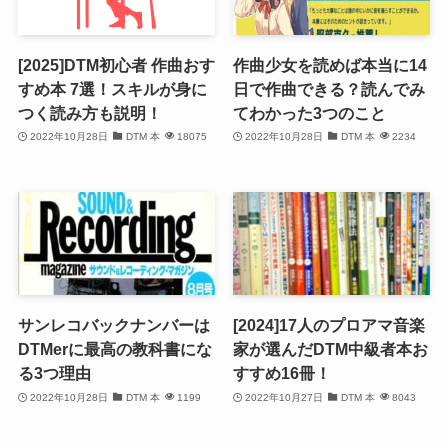
[2025]DTM初心者 作曲おす
作曲少女を読めば本当に14
すめ本 7選！スキルが身に
日で作曲できる？読んでみ
つく読み方も説明！
てわかった3つのこと
2022年10月28日
DTM 本
18075
2022年10月28日
DTM 本
2234
サンレコバックナンバーは
[2024]17人のプロアマ音楽
DTMerに最高の教科書にな
家が選んだDTM中級者本お
る3つ理由
すすめ16冊！
2022年10月28日
DTM 本
1199
2022年10月27日
DTM 本
8043