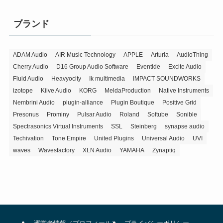
ゴ
リ
ブランド
ー
ADAM Audio
AIR Music Technology
APPLE
Arturia
AudioThing
Cherry Audio
D16 Group Audio Software
Eventide
Excite Audio
Fluid Audio
Heavyocity
Ik multimedia
IMPACT SOUNDWORKS
izotope
Kiive Audio
KORG
MeldaProduction
Native Instruments
Nembrini Audio
plugin-alliance
Plugin Boutique
Positive Grid
Presonus
Prominy
Pulsar Audio
Roland
Softube
Sonible
Spectrasonics Virtual Instruments
SSL
Steinberg
synapse audio
Techivation
Tone Empire
United Plugins
Universal Audio
UVI
waves
Wavesfactory
XLN Audio
YAMAHA
Zynaptiq