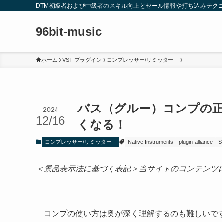
DTM初級者および中級者のスキル向上とセール情報や打ち込みテク
96bit-music
ホーム
VST プラグイン
コンプレッサー/リミッター
バス（グルー）コンプの正
2024
12/16
くなる！
コンプレッサー/リミッター
Native Instruments
plugin-alliance
S
＜景品表示法に基づく表記＞当サイトのコンテンツ
コンプの使い方は奥が深く理解するのも難しいです。さ