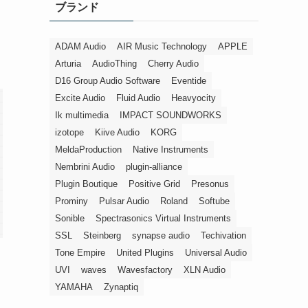
ブランド
ー
ADAM Audio
AIR Music Technology
APPLE
Arturia
AudioThing
Cherry Audio
D16 Group Audio Software
Eventide
Excite Audio
Fluid Audio
Heavyocity
Ik multimedia
IMPACT SOUNDWORKS
izotope
Kiive Audio
KORG
MeldaProduction
Native Instruments
Nembrini Audio
plugin-alliance
Plugin Boutique
Positive Grid
Presonus
Prominy
Pulsar Audio
Roland
Softube
Sonible
Spectrasonics Virtual Instruments
SSL
Steinberg
synapse audio
Techivation
Tone Empire
United Plugins
Universal Audio
UVI
waves
Wavesfactory
XLN Audio
YAMAHA
Zynaptiq