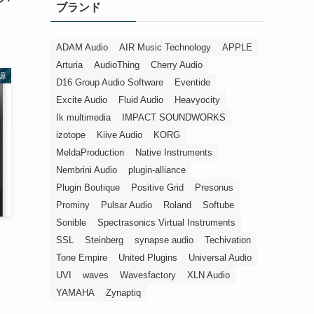
ブランド
ー
ADAM Audio
AIR Music Technology
APPLE
Arturia
AudioThing
Cherry Audio
源
D16 Group Audio Software
Eventide
Excite Audio
Fluid Audio
Heavyocity
Ik multimedia
IMPACT SOUNDWORKS
izotope
Kiive Audio
KORG
MeldaProduction
Native Instruments
Nembrini Audio
plugin-alliance
Plugin Boutique
Positive Grid
Presonus
Prominy
Pulsar Audio
Roland
Softube
Sonible
Spectrasonics Virtual Instruments
SSL
Steinberg
synapse audio
Techivation
Tone Empire
United Plugins
Universal Audio
UVI
waves
Wavesfactory
XLN Audio
YAMAHA
Zynaptiq