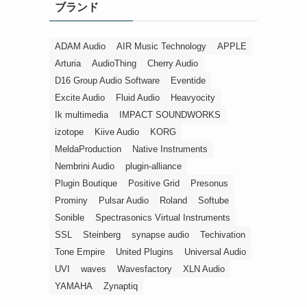
ブランド
ー
ADAM Audio
AIR Music Technology
APPLE
Arturia
AudioThing
Cherry Audio
D16 Group Audio Software
Eventide
Excite Audio
Fluid Audio
Heavyocity
Ik multimedia
IMPACT SOUNDWORKS
izotope
Kiive Audio
KORG
MeldaProduction
Native Instruments
Nembrini Audio
plugin-alliance
Plugin Boutique
Positive Grid
Presonus
Prominy
Pulsar Audio
Roland
Softube
Sonible
Spectrasonics Virtual Instruments
SSL
Steinberg
synapse audio
Techivation
Tone Empire
United Plugins
Universal Audio
UVI
waves
Wavesfactory
XLN Audio
YAMAHA
Zynaptiq