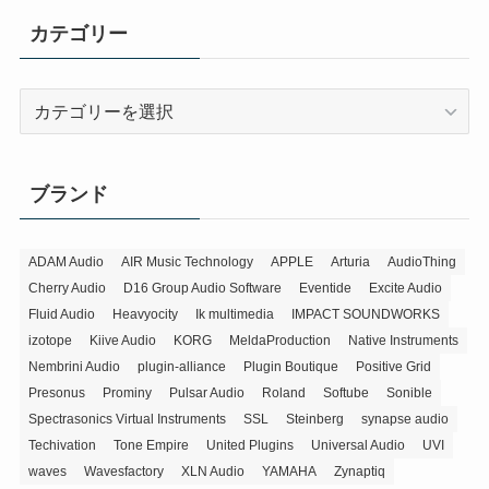
カテゴリー
カ
テ
ゴ
リ
ブランド
ー
ADAM Audio
AIR Music Technology
APPLE
Arturia
AudioThing
Cherry Audio
D16 Group Audio Software
Eventide
Excite Audio
Fluid Audio
Heavyocity
Ik multimedia
IMPACT SOUNDWORKS
izotope
Kiive Audio
KORG
MeldaProduction
Native Instruments
Nembrini Audio
plugin-alliance
Plugin Boutique
Positive Grid
Presonus
Prominy
Pulsar Audio
Roland
Softube
Sonible
Spectrasonics Virtual Instruments
SSL
Steinberg
synapse audio
Techivation
Tone Empire
United Plugins
Universal Audio
UVI
waves
Wavesfactory
XLN Audio
YAMAHA
Zynaptiq