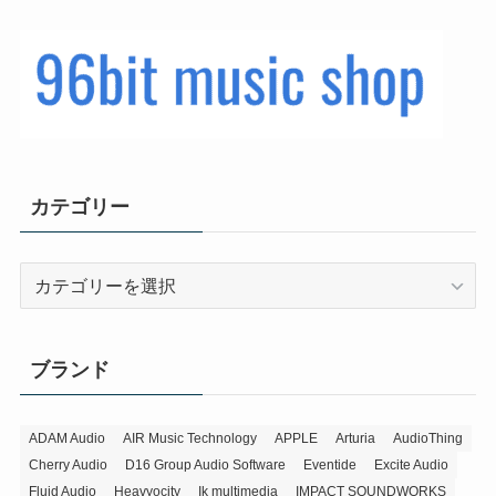
カテゴリー
カ
テ
ゴ
リ
ブランド
ー
ADAM Audio
AIR Music Technology
APPLE
Arturia
AudioThing
Cherry Audio
D16 Group Audio Software
Eventide
Excite Audio
Fluid Audio
Heavyocity
Ik multimedia
IMPACT SOUNDWORKS