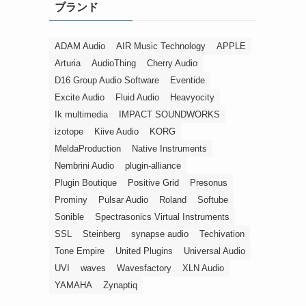
ブランド
ー
ADAM Audio
AIR Music Technology
APPLE
Arturia
AudioThing
Cherry Audio
D16 Group Audio Software
Eventide
Excite Audio
Fluid Audio
Heavyocity
Ik multimedia
IMPACT SOUNDWORKS
izotope
Kiive Audio
KORG
MeldaProduction
Native Instruments
Nembrini Audio
plugin-alliance
Plugin Boutique
Positive Grid
Presonus
Prominy
Pulsar Audio
Roland
Softube
Sonible
Spectrasonics Virtual Instruments
SSL
Steinberg
synapse audio
Techivation
Tone Empire
United Plugins
Universal Audio
UVI
waves
Wavesfactory
XLN Audio
YAMAHA
Zynaptiq