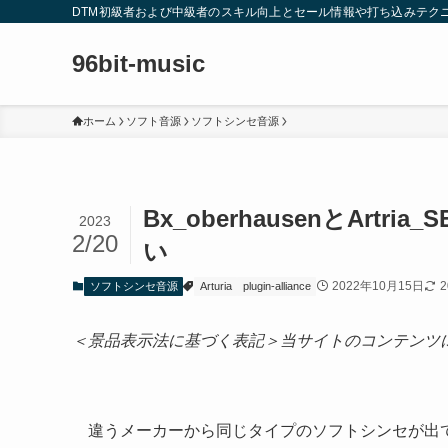
DTM初級者および中級者のスキル向上とセール情報や打ち込みテク
96bit-music
ホーム
ソフト音源
ソフトシンセ音源
Bx_oberhausenとArt
2023
2/20
い
2022年10月15日
ソフトシンセ音源
Arturia
plugin-alliance
＜景品表示法に基づく表記＞当サイトのコンテンツ
違うメーカーから同じタイプのソフトシンセが出