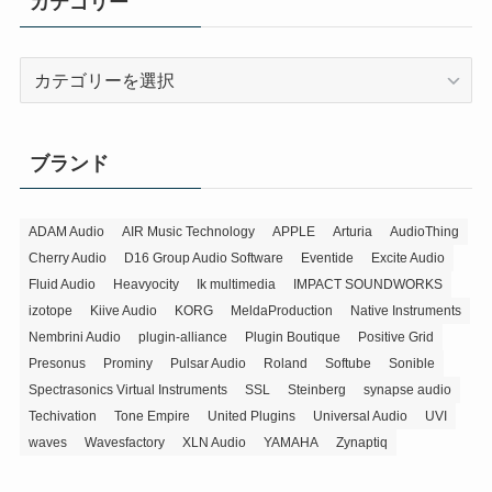
カテゴリー
カ
テ
ゴ
リ
ブランド
ー
ADAM Audio
AIR Music Technology
APPLE
Arturia
AudioThing
Cherry Audio
D16 Group Audio Software
Eventide
Excite Audio
Fluid Audio
Heavyocity
Ik multimedia
IMPACT SOUNDWORKS
izotope
Kiive Audio
KORG
MeldaProduction
Native Instruments
Nembrini Audio
plugin-alliance
Plugin Boutique
Positive Grid
Presonus
Prominy
Pulsar Audio
Roland
Softube
Sonible
Spectrasonics Virtual Instruments
SSL
Steinberg
synapse audio
Techivation
Tone Empire
United Plugins
Universal Audio
UVI
waves
Wavesfactory
XLN Audio
YAMAHA
Zynaptiq