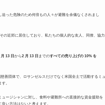
し迫った危険のため何倍もの人々が避難を余儀なくされまし
LA またはその近郊に居住しており、私たちの個人的な友人、同僚、協力
 月 13 日
から
2 月 13 日
までの
すべての売り上げの 10% を
(c)3 非営利慈善団体で、ロサンゼルスだけでなく米国全土で活動するミ
ます。
ミュージシャンに対し、食料や避難所への直接的な資金援助を
に良い方法はないと考えます。