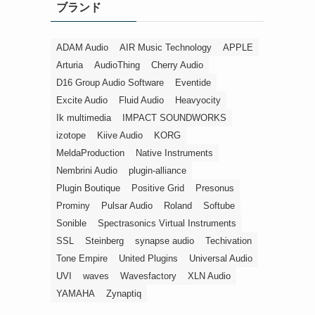
ブランド
ー
ADAM Audio
AIR Music Technology
APPLE
Arturia
AudioThing
Cherry Audio
D16 Group Audio Software
Eventide
Excite Audio
Fluid Audio
Heavyocity
Ik multimedia
IMPACT SOUNDWORKS
izotope
Kiive Audio
KORG
MeldaProduction
Native Instruments
Nembrini Audio
plugin-alliance
Plugin Boutique
Positive Grid
Presonus
Prominy
Pulsar Audio
Roland
Softube
Sonible
Spectrasonics Virtual Instruments
SSL
Steinberg
synapse audio
Techivation
Tone Empire
United Plugins
Universal Audio
UVI
waves
Wavesfactory
XLN Audio
YAMAHA
Zynaptiq