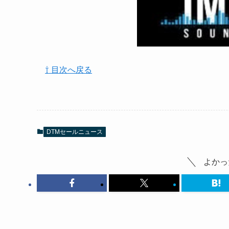
⇧ 目次へ戻る
DTMセールニュース
よかっ