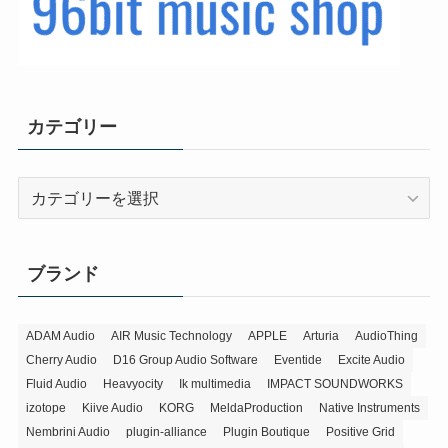
カテゴリー
カ
テ
ゴ
リ
ブランド
ー
ADAM Audio
AIR Music Technology
APPLE
Arturia
AudioThing
Cherry Audio
D16 Group Audio Software
Eventide
Excite Audio
Fluid Audio
Heavyocity
Ik multimedia
IMPACT SOUNDWORKS
izotope
Kiive Audio
KORG
MeldaProduction
Native Instruments
Nembrini Audio
plugin-alliance
Plugin Boutique
Positive Grid