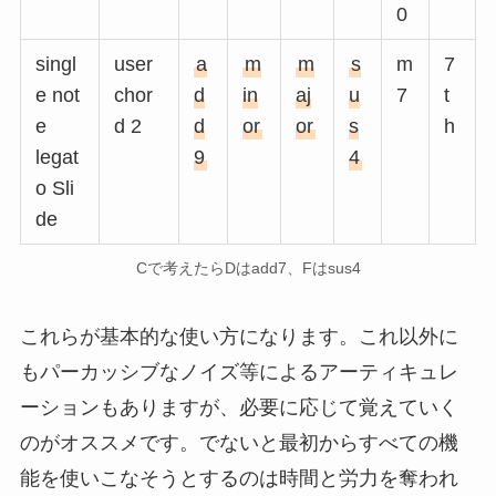
0
singl
user
a
m
m
s
m
7
e not
chor
d
in
aj
u
7
t
e
d 2
d
or
or
s
h
legat
9
4
o Sli
de
Cで考えたらDはadd7、Fはsus4
これらが基本的な使い方になります。これ以外に
もパーカッシブなノイズ等によるアーティキュレ
ーションもありますが、必要に応じて覚えていく
のがオススメです。でないと最初からすべての機
能を使いこなそうとするのは時間と労力を奪われ