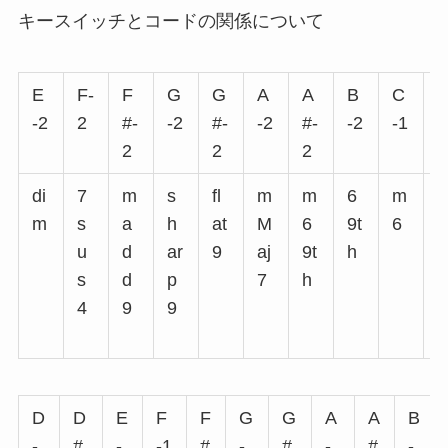
キースイッチとコードの関係について
E
F-
F
G
G
A
A
B
C
-2
2
#-
-2
#-
-2
#-
-2
-1
#
2
2
2
1
di
7
m
s
fl
m
m
6
m
6
m
s
a
h
at
M
6
9t
6
h
u
d
ar
9
aj
9t
h
s
d
p
7
h
4
9
9
D
D
E
F
F
G
G
A
A
B
-
#
-
-1
#
-
#
-
#
-