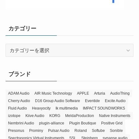
カテゴリー
カ
テ
ゴ
リ
ブランド
ー
ADAM Audio
AIR Music Technology
APPLE
Arturia
AudioThing
Cherry Audio
D16 Group Audio Software
Eventide
Excite Audio
Fluid Audio
Heavyocity
Ik multimedia
IMPACT SOUNDWORKS
izotope
Kiive Audio
KORG
MeldaProduction
Native Instruments
Nembrini Audio
plugin-alliance
Plugin Boutique
Positive Grid
Presonus
Prominy
Pulsar Audio
Roland
Softube
Sonible
Spectrasonics Virtual Instruments
SSL
Steinberg
synapse audio