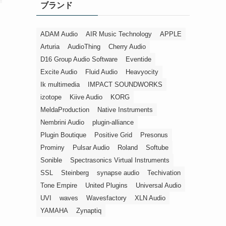
ブランド
ー
ADAM Audio
AIR Music Technology
APPLE
Arturia
AudioThing
Cherry Audio
D16 Group Audio Software
Eventide
Excite Audio
Fluid Audio
Heavyocity
Ik multimedia
IMPACT SOUNDWORKS
izotope
Kiive Audio
KORG
MeldaProduction
Native Instruments
Nembrini Audio
plugin-alliance
Plugin Boutique
Positive Grid
Presonus
Prominy
Pulsar Audio
Roland
Softube
Sonible
Spectrasonics Virtual Instruments
SSL
Steinberg
synapse audio
Techivation
Tone Empire
United Plugins
Universal Audio
UVI
waves
Wavesfactory
XLN Audio
YAMAHA
Zynaptiq