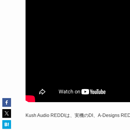
Kush Audio REDDIは、実機のDI、A-Design