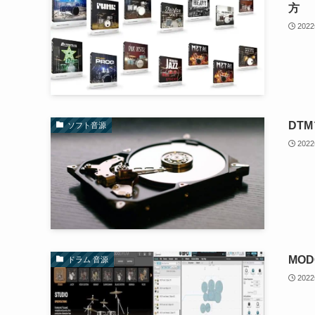
方
202
DT
ソフト音源
202
MO
ドラム 音源
202