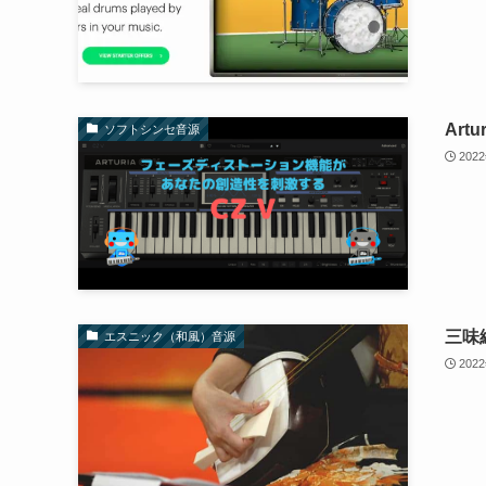
Art
ソフトシンセ音源
202
三味
エスニック（和風）音源
202