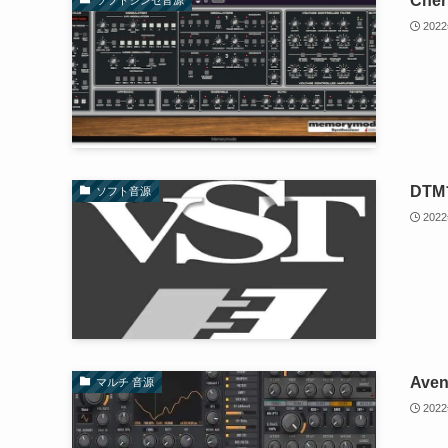
Che
ソフトシンセ音源
202
DT
ソフト音源
202
Ave
マルチ 音源
202