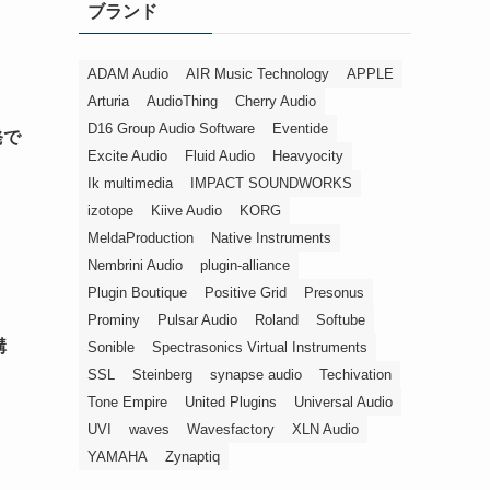
ブランド
ー
ADAM Audio
AIR Music Technology
APPLE
Arturia
AudioThing
Cherry Audio
D16 Group Audio Software
Eventide
発で
Excite Audio
Fluid Audio
Heavyocity
Ik multimedia
IMPACT SOUNDWORKS
izotope
Kiive Audio
KORG
MeldaProduction
Native Instruments
Nembrini Audio
plugin-alliance
Plugin Boutique
Positive Grid
Presonus
Prominy
Pulsar Audio
Roland
Softube
購
Sonible
Spectrasonics Virtual Instruments
SSL
Steinberg
synapse audio
Techivation
Tone Empire
United Plugins
Universal Audio
UVI
waves
Wavesfactory
XLN Audio
YAMAHA
Zynaptiq