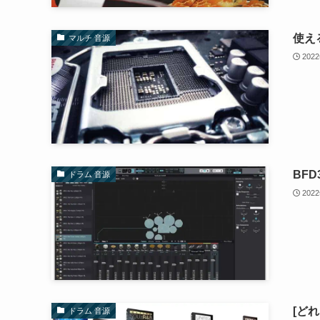
使え
マルチ 音源
202
BF
ドラム 音源
202
[どれ
ドラム 音源