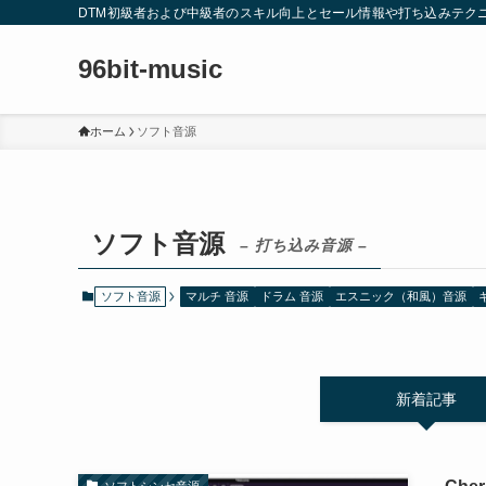
DTM初級者および中級者のスキル向上とセール情報や打ち込みテク
96bit-music
ホーム
ソフト音源
ソフト音源
– 打ち込み音源 –
ソフト音源
マルチ 音源
ドラム 音源
エスニック（和風）音源
新着記事