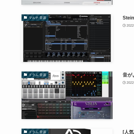
Ste
マルチ 音源
202
音が
ドラム 音源
202
[人気
ドラム 音源