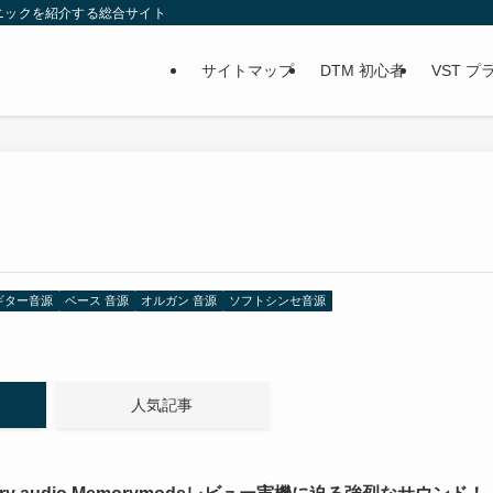
ニックを紹介する総合サイト
サイトマップ
DTM 初心者
VST 
ギター音源
ベース 音源
オルガン 音源
ソフトシンセ音源
人気記事