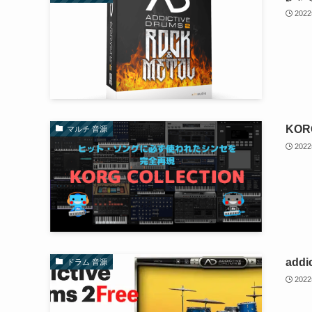
202
KOR
マルチ 音源
202
addi
ドラム 音源
202