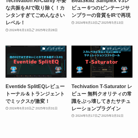
Techivation AI-Clarity 不要
BeatSkillz SampleX V3レ
な共振をAIで取り除く！カ
ビュー 6つのビンテージサ
ンタンすぎてごめんなさい
ンプラーの音質をIRで再現
レベル！
2024年6月13日
2025年5月13日
2024年6月13日
2025年2月28日
イコライザー
サチュレーション
Eventide SplitEQレビュー
Techivation T-Saturator レ
トーナル＆トランジェント
ビュー 無料クオリティの常
でミックスが激変！
識をぶっ壊してきたサチュ
レーションプラグイン
2024年6月10日
2025年3月31日
2024年5月17日
2025年3月31日