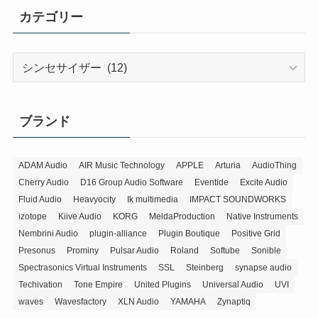
カテゴリー
カ
テ
ゴ
リ
ブランド
ー
ADAM Audio
AIR Music Technology
APPLE
Arturia
AudioThing
Cherry Audio
D16 Group Audio Software
Eventide
Excite Audio
Fluid Audio
Heavyocity
Ik multimedia
IMPACT SOUNDWORKS
izotope
Kiive Audio
KORG
MeldaProduction
Native Instruments
Nembrini Audio
plugin-alliance
Plugin Boutique
Positive Grid
Presonus
Prominy
Pulsar Audio
Roland
Softube
Sonible
Spectrasonics Virtual Instruments
SSL
Steinberg
synapse audio
Techivation
Tone Empire
United Plugins
Universal Audio
UVI
waves
Wavesfactory
XLN Audio
YAMAHA
Zynaptiq