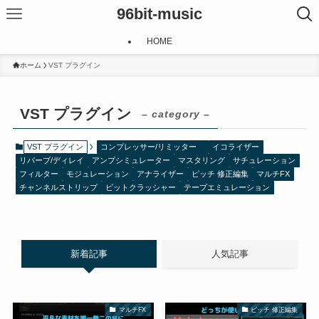
96bit-music
HOME
ホーム
VST プラグイン
VST プラグイン
– category –
VST プラグイン
コンプレッサー/リミッター
イコライザー
リバーブ/ディレイ
アンプシミュレーター
マスタリング
サチュレーション
フィルター
モジュレーション
アナライザー
ピッチ 修正編集
マルチFX
チャンネルストリップ
ビットクラッシャー
テープエミュレーション
新着記事
人気記事
マルチFX
ピッチ 修正編集