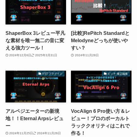
ShaperBox 3レビュー平凡
[比較]RePitch Standardと
な素材を唯一無二の音に変
Melodyneどっちが使いや
える強力ツール！
すい？
2024年12月6日
2025年3月31日
2024年11月28日
VST プラグイン
ピッチ 修正編集
アルペジエーターの新境
VocAlign 6 Pro使い方＆レ
地！！Eternal Arpsレビュ
ビュー！プロのボーカルト
ー
ラッククオリティはこれで
作る！
2024年11月25日
2024年11月26日