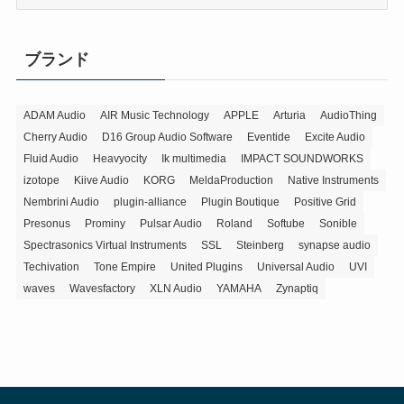
テ
ゴ
リ
ブランド
ー
ADAM Audio
AIR Music Technology
APPLE
Arturia
AudioThing
Cherry Audio
D16 Group Audio Software
Eventide
Excite Audio
Fluid Audio
Heavyocity
Ik multimedia
IMPACT SOUNDWORKS
izotope
Kiive Audio
KORG
MeldaProduction
Native Instruments
Nembrini Audio
plugin-alliance
Plugin Boutique
Positive Grid
Presonus
Prominy
Pulsar Audio
Roland
Softube
Sonible
Spectrasonics Virtual Instruments
SSL
Steinberg
synapse audio
Techivation
Tone Empire
United Plugins
Universal Audio
UVI
waves
Wavesfactory
XLN Audio
YAMAHA
Zynaptiq