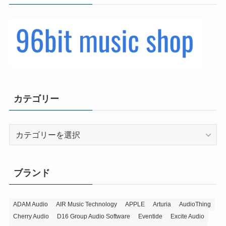
カテゴリー
カ
テ
ゴ
リ
ブランド
ー
ADAM Audio
AIR Music Technology
APPLE
Arturia
AudioThing
Cherry Audio
D16 Group Audio Software
Eventide
Excite Audio