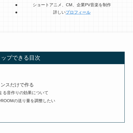
ショートアニメ、CM、企業PV音楽を制作
詳しい
プロフィール
タップできる目次
のバランスだけで作る
の調整による音作りの効果について
けOHやROOMの送り量を調整したい