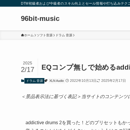
DTM初級者および中級者のスキル向上とセール情報や打ち込みテク
96bit-music
ホーム
ソフト音源
ドラム 音源
2025
EQコンプ無しで始めるaddicti
2/17
2022年10月13日
2025年2月17日
ドラム 音源
XLN Audio
＜景品表示法に基づく表記＞当サイトのコンテンツ
addictive drums 2を買った！どのプリ