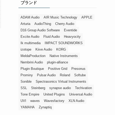
ブランド
ー
ADAM Audio
AIR Music Technology
APPLE
Arturia
AudioThing
Cherry Audio
D16 Group Audio Software
Eventide
Excite Audio
Fluid Audio
Heavyocity
Ik multimedia
IMPACT SOUNDWORKS
izotope
Kiive Audio
KORG
MeldaProduction
Native Instruments
Nembrini Audio
plugin-alliance
Plugin Boutique
Positive Grid
Presonus
Prominy
Pulsar Audio
Roland
Softube
Sonible
Spectrasonics Virtual Instruments
SSL
Steinberg
synapse audio
Techivation
Tone Empire
United Plugins
Universal Audio
UVI
waves
Wavesfactory
XLN Audio
YAMAHA
Zynaptiq